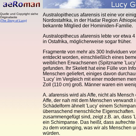
Quelle und Copyright siehe
Australopithecus afarensis ist eine vor ein
Originalseite
Nordostafrika, in der Hadar Region Äthiopie
(The Story of Lucy)
bekannte Mitglied der Hominiden-Familie.
Australopithecus afarensis lebte vor etwa 4 
in Ostafrika, möglicherweise sogar früher.
Fragmente von mehr als 300 Individuen von 
entdeckt worden, einschließlich eines bem
weiblichen Erwachsenen (Spitzname 'Lucy')
gefunden. Ihr Skelett hat eine Fülle von I
Menschen geliefert, einiges davon durchau
'Lucy' im Vergleich mit einer modernen men
Zoll (110 cm) groß. Männer waren ein wenig
A. afarensis wird als Affe, nicht als Mensch 
Affe, der nah mit dem Menschen verwandt i
Schädelform ähnelt 'Lucy' einem Schimpanse
überraschend menschliche Eigenschaften. 
zusammengefügt sind, zeigt z.B. an, dass 'L
ein Schimpanse. Das heißt, dass aufrechte
zu dem voranging, was wir als Menschen u
würden.