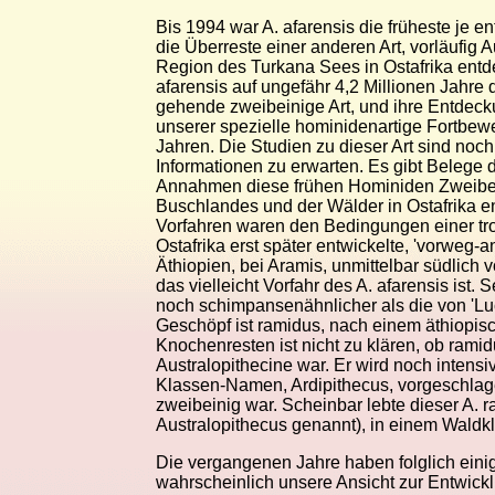
Bis 1994 war A. afarensis die früheste je e
die Überreste einer anderen Art, vorläufig 
Region des Turkana Sees in Ostafrika entde
afarensis auf ungefähr 4,2 Millionen Jahre d
gehende zweibeinige Art, und ihre Entdecku
unserer spezielle hominidenartige Fortbew
Jahren. Die Studien zu dieser Art sind noc
Informationen zu erwarten. Es gibt Belege 
Annahmen diese frühen Hominiden Zweibei
Buschlandes und der Wälder in Ostafrika en
Vorfahren waren den Bedingungen einer troc
Ostafrika erst später entwickelte, 'vorweg-
Äthiopien, bei Aramis, unmittelbar südlich
das vielleicht Vorfahr des A. afarensis is
noch schimpansenähnlicher als die von 'Luc
Geschöpf ist ramidus, nach einem äthiopis
Knochenresten ist nicht zu klären, ob ramid
Australopithecine war. Er wird noch intensi
Klassen-Namen, Ardipithecus, vorgeschlage
zweibeinig war. Scheinbar lebte dieser A. r
Australopithecus genannt), in einem Waldk
Die vergangenen Jahre haben folglich eini
wahrscheinlich unsere Ansicht zur Entwick