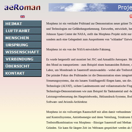
Ü
Morpheus ist ein vertikaler Prüfstand zur Demonstration neuer grüner T
und Technologien zur Gefährdungserkennung. Entworfen, entwickelt, her
Johnson Space Center der NASA, stellt das Morpheus Projekt nicht nur 
sondern auch eine Gelegenheit zum Ausprobieren von "schlanker" Entwi
Morpheus ist ein von der NASA entwickelte Fahrzeug.
Es wurde hergestellt und montiert bei JSC und Armadillo Aerospace. M
den Mond zu transportieren - zum Beispiel einen humanoiden Roboter, e
Labor, um Mondstaub in Sauerstoff umzuwandeln - wobei alle Treibstof
Der primäre Fokus des Prüfstandes ist die Demonstration eines integrier
Steuerungssystems, das ein lunares Sinkflugprofil fliegen kann, um d
Technologie (ALVAT), sichere Landesensoren und vollautomatische Flugk
Technologie-Demonstrationen wie zum Beispiel für Tankmaterial und -her
Leistungsverbesserung des Haupttriebwerks, Heliumdruck-Systeme, Bode
Software- und Avionik-Architektur.
Morpheus ist ein vollwertiges Raumschiff mit allen damit verbundenen T
und Kontrollsysteme, Antriebsenergie und deren Verteilung, Strukturen 
Treibstoffkombination von Morpheus - flüssiger Sauerstoff und Methan -
Gründen. Sie kann für längere Zeit im Weltraum gespeichert werden als b