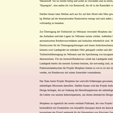
Wasserstoff. Sie ist extrem billig und sicher zu verwenden und zu testen,
"Hypergole", eine andere Art von Brennstoff, die oft in der Raumfahrt v
Darüber hinaus kann Methan auch aus Eis auf dem Mond oder Mars gewo
kg Methan auf der Internationalen Raumstation erzeugt und nach außen
vollständig zu betanken.
Zur Übertragung der Treibmittel im Weltraum verwendet Morpheus das T
das Auftanken und/oder Lagern im Weltraum nutzen würden. Außerdem be
automatisierten Rendezvousverfahren und Andocken erforderlich sind. M
Drucksystem für die Übertragungsleitungen und einem Andockmechanismu
könnten zwei Landegeräte im erdnahen Orbit gekoppelt werden und alle e
Treibmittelübertragung im Weltraum und die Speicherung von kryogenen 
demonstrieren. Für ein Asteroid-Rendezvous würde das Landegerät mehr 
Landegerät bereits die meisten Systeme besitzen, die notwendig sind, 
Präzisionslandesystem für Projekt Morpheus könnte so wie es ist mit e
werden, ein Rendezvous mit einem Asteroiden vorzunehmen.
Das Team hinter Projekt Morpheus hat wertvolle Erfahrungen gewonnen,
zukünftigen Missionen darstellen. Darüber hinaus wird das Projekt Anfo
Design festlegen, die zur Senkung der Herstellungskosten der zukünftig
die Lehren von unseren Industriepartnern, um diesen alternativen Design-
Morpheus ist eigentlich der zweite vertikale Prüfstand, der vom Projekt
buchstäblich mit Ersatzteilen von Armadillo Aerospace durch ein Innov
konvertierte das Pixel-Landegerät für die Verwendung von flüssigem Saue