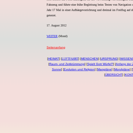
Fahrzeug und führte eine frühe Begleitung beim Testen von Navigation
Jahr 17 Mal in einer Aufhängevorrichtung und dreimal im Freiflug auf 
getestet.
17. August 2012
WEITER
(Mond)
Seitenanfang
[
HEIMAT
] [
LUFTFAHRT
] [
MENSCHEN
] [
URSPRUNG
] [
WISSEN
[
Raum- und Zeitkrümmung
] [
Spielt Gott Würfel?
] [
Anfang der Z
Sonne
]
[
Evolution und Religion
]
[
Marspläne
] [
Mondpläne
] [
[
ÜBERSICHT
] [
KONT